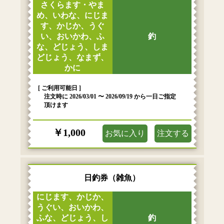
さくらます・やま
め、いわな、にじま
す、かじか、うぐ
い、おいかわ、ふ
釣
な、どじょう、しま
どじょう、なまず、
かに
[ ご利用可能日 ]
注文時に 2026/03/01 〜 2026/09/19 から一日ご指定
頂けます
￥1,000
お気に入り
注文する
日釣券（雑魚）
にじます、かじか、
うぐい、おいかわ、
ふな、どじょう、し
釣