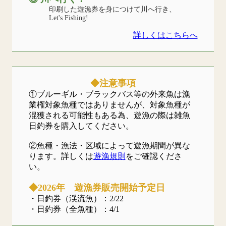
印刷した遊漁券を身につけて川へ行き、
Let's Fishing!
詳しくはこちらへ
◆注意事項
①ブルーギル・ブラックバス等の外来魚は漁
業権対象魚種ではありませんが、対象魚種が
混獲される可能性もある為、遊漁の際は雑魚
日釣券を購入してください。
②魚種・漁法・区域によって遊漁期間が異な
ります。詳しくは
遊漁規則
をご確認くださ
い。
◆2026年 遊漁券販売開始予定日
・日釣券（渓流魚）：2/22
・日釣券（全魚種）：4/1