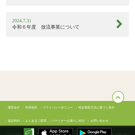
日
の
お
2024.7.31
知
令和６年度 放流事業について
ら
せ
2026.01.08
2026
年
の
渓
流
釣
り
解
運営会社
利用規約
プライバシーポリシー
特定商取引法に基づく表示
禁
日
は
返品特約
よくあるご質問
パートナー企業のご紹介
お問い合わせ
3
月
v2.5.0.3999
© creato 2015