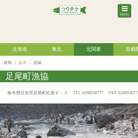
北海道
東北
北関東
首都
群馬
栃木
茨城
足尾町漁協
栃木県日光市足尾町松原６－３
TEL 0288930777
FAX 028893077