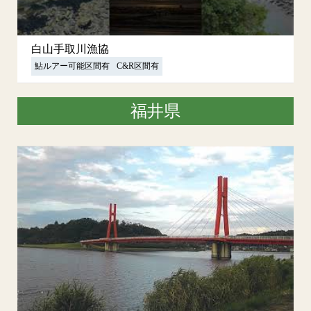
白山手取川漁協
鮎ルアー可能区間有
C&R区間有
福井県