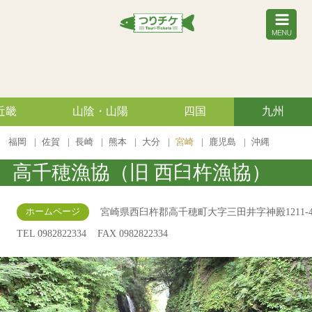
近畿
山陰・山陽
四国
九州
福岡
佐賀
長崎
熊本
大分
宮崎
鹿児島
沖縄
高千穂漁協（旧 西臼杵漁協）
宮崎県西臼杵郡高千穂町大字三田井字神殿1211-
ホームページ
TEL 0982822334
FAX 0982822334