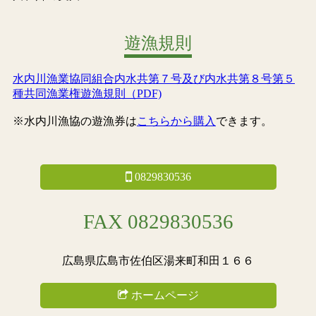
遊漁規則
水内川漁業協同組合内水共第７号及び内水共第８号第５
種共同漁業権遊漁規則（PDF)
※水内川漁協の遊漁券は
こちらから購入
できます。
0829830536
FAX 0829830536
広島県広島市佐伯区湯来町和田１６６
ホームページ