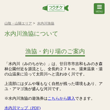
山陰・山陽エリア
水内川漁協
水内川漁協について
漁協・釣り場のご案内
「水内川（みのちがわ）」は、廿日市市吉和もみのき森
林公園付近を源流とし、全長約２７ｋｍ、湯来温泉・湯
の山温泉に沿って太田川へと流れゆく川です。
上流部にはダムや堰もなく自然が残った環境もあり、ア
ユ・アマゴ漁が盛んな河川です。
※水内川漁協の遊漁券は
こちらから購入
できます。
水内川マップ（PDF)