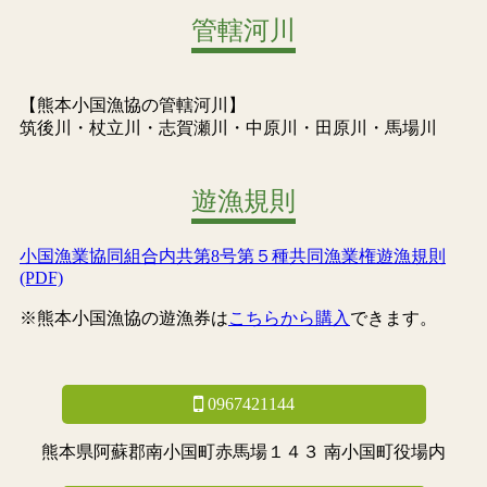
管轄河川
【熊本小国漁協の管轄河川】
筑後川・杖立川・志賀瀬川・中原川・田原川・馬場川
遊漁規則
小国漁業協同組合内共第8号第５種共同漁業権遊漁規則
(PDF)
※熊本小国漁協の遊漁券は
こちらから購入
できます。
0967421144
熊本県阿蘇郡南小国町赤馬場１４３ 南小国町役場内