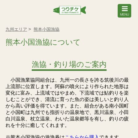
九州エリア
熊本小国漁協
熊本小国漁協について
漁協・釣り場のご案内
小国漁業協同組合は、九州一の長さを誇る筑後川の最
上流部に位置します。阿蘇の噴火により作られた地形は
変化に富み、上流域ではやまめ、下流域では鮎釣りを楽
しむことができ、清流に育った魚の姿は美しいと釣り人
から高い評価を得ています。また、組合がある南小国町
と小国町は九州でも指折りの温泉地で、黒川温泉、小田
白川温泉、杖立温泉、わいた温泉郷等を有し、釣りの疲
れを十分に癒してくれます。
※熊本小国漁協の遊漁券は
こちらから購入
できます。