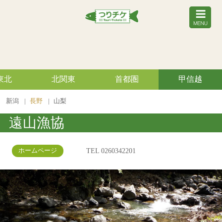
東北
北関東
首都圏
甲信越
新潟
長野
山梨
遠山漁協
TEL 0260342201
ホームページ