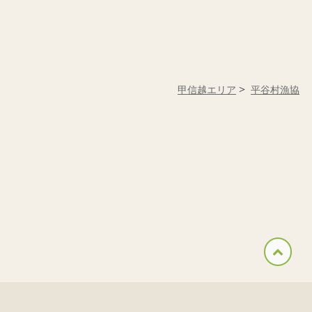
甲信越エリア
平谷村漁協