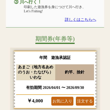
③ 川へ行く！
印刷した遊漁券を身につけて川へ行き、
Let's Fishing!
詳しくはこちらへ
期間券(年券等)
年間 遊漁承認証
あまご（地方名あめ
のうお・たなびら）
釣竿、捨針
いわな
有効期間
2026/04/01
〜
2026/09/30
￥4,000
お気に入り
注文する