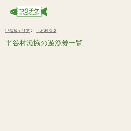
甲信越エリア
平谷村漁協
平谷村漁協の遊漁券一覧