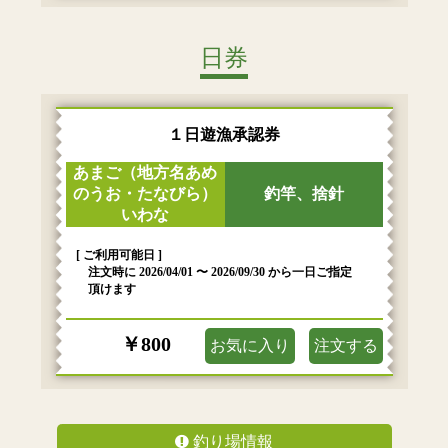
日券
１日遊漁承認券
あまご（地方名あめ
のうお・たなびら）
釣竿、捨針
いわな
[ ご利用可能日 ]
注文時に 2026/04/01 〜 2026/09/30 から一日ご指定
頂けます
￥800
お気に入り
注文する
釣り場情報