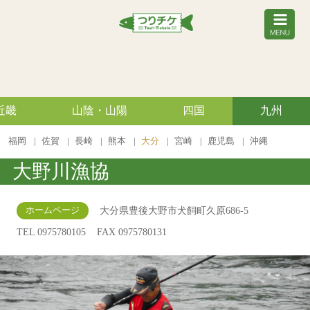
近畿
山陰・山陽
四国
九州
福岡
佐賀
長崎
熊本
大分
宮崎
鹿児島
沖縄
大野川漁協
大分県豊後大野市犬飼町久原686-5
ホームページ
TEL 0975780105
FAX 0975780131