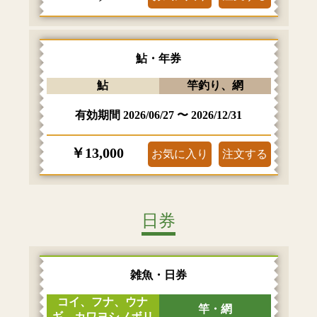
鮎・年券
鮎
竿釣り、網
有効期間
2026/06/27
〜
2026/12/31
￥13,000
お気に入り
注文する
日券
雑魚・日券
コイ、フナ、ウナ
竿・網
ギ、カワヨシノボリ