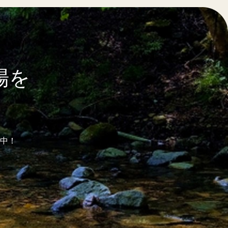
場を
中！