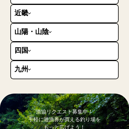
静岡県
愛知県
近畿
岐阜県
三重県
大阪府
京都府
山陽・山陰
滋賀県
兵庫県
鳥取県
奈良県
島根県
四国
和歌山県
岡山県
広島県
徳島県
山口県
香川県
九州
愛媛県
高知県
福岡県
佐賀県
長崎県
熊本県
大分県
宮崎県
漁協リクエスト募集中！
鹿児島県
手軽に遊漁券が買える釣り場を
沖縄県
もっと広げよう！