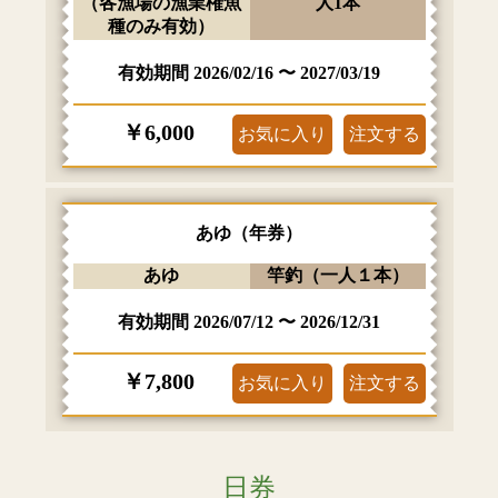
（各漁場の漁業権魚
人1本
種のみ有効）
有効期間
2026/02/16
〜
2027/03/19
￥6,000
お気に入り
注文する
あゆ（年券）
あゆ
竿釣（一人１本）
有効期間
2026/07/12
〜
2026/12/31
￥7,800
お気に入り
注文する
日券