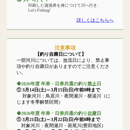
印刷した遊漁券を身につけて川へ行き、
Let's Fishing!
詳しくはこちらへ
注意事項
【釣り自粛日について】
一部河川については、放流日により、禁止事
項や釣り自粛日がありますのでご注意くださ
い。
◆2026年度 年券・日券共通の釣り
禁止
日
① 3月14日(土)～3月15日(日)午前8時まで
対象河川：鳥居川・夜間瀬川・横湯川（に
じます冬季解禁区間）
◆2026年度 年券・日券共通の釣り
自粛
日
① 3月21日(土)～3月22日(日)午前8時まで
対象河川：夜間瀬川・斑尾川(豊田地区)