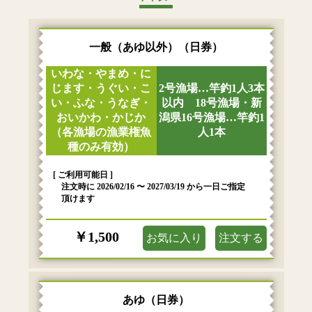
一般（あゆ以外）（日券）
いわな・やまめ・に
じます・うぐい・こ
2号漁場…竿釣1人3本
い・ふな・うなぎ・
以内 18号漁場・新
おいかわ・かじか
潟県16号漁場…竿釣1
（各漁場の漁業権魚
人1本
種のみ有効）
[ ご利用可能日 ]
注文時に 2026/02/16 〜 2027/03/19 から一日ご指定
頂けます
￥1,500
お気に入り
注文する
あゆ（日券）